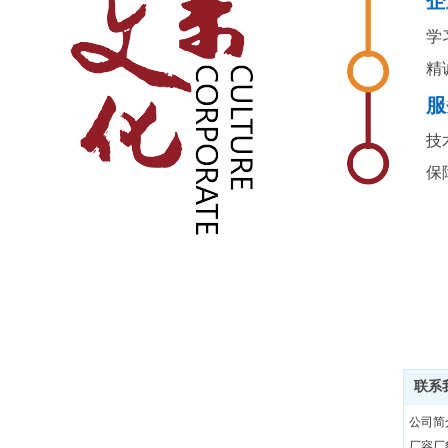
企
学
精
服
技
保
关于
联系
公司简
厂容厂