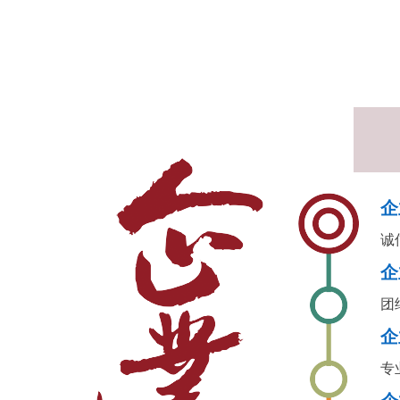
企
诚
企
团
企
专